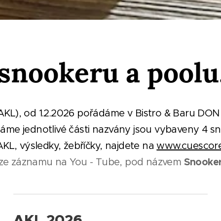
snookeru a poolu
KL), od 1.2.2026 pořádáme v Bistro & Baru DON 
ak máme jednotlivé části nazvány jsou vybaveny 4
AKL, výsledky, žebříčky, najdete na
www.cuescore
Snooker
 ze záznamu na You - Tube, pod názvem
AKL 2026