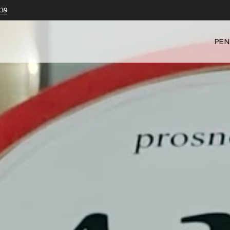
239
PEN