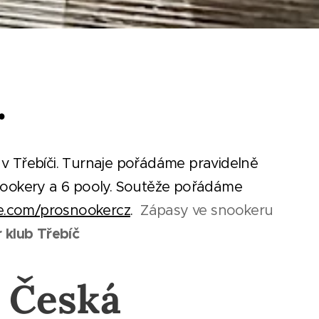
.
v Třebíči. Turnaje pořádáme pravidelně
 snookery a 6 pooly. Soutěže pořádáme
.com/prosnookercz
.
Zápasy ve snookeru
 klub Třebíč
Česká