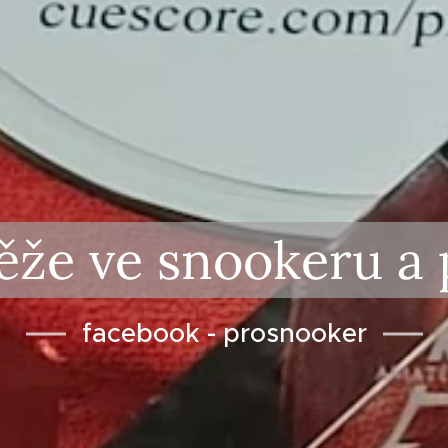
že ve snookeru a po
facebook - prosnooker